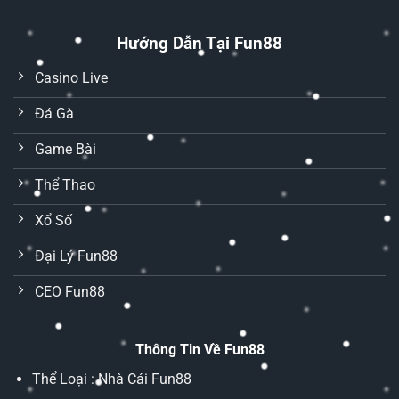
Hướng Dẫn Tại Fun88
Casino Live
Đá Gà
Game Bài
Thể Thao
Xổ Số
Đại Lý Fun88
CEO Fun88
Thông Tin Về Fun88
Thể Loại : Nhà Cái Fun88